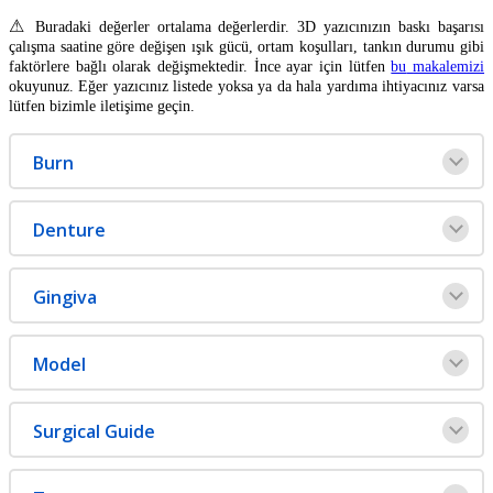
⚠
Buradaki
de
ğ
erler
ortalama
de
ğ
erlerdir
.
3D
yaz
ı
c
ı
n
ı
z
ı
n
bask
ı
ba
ş
ar
ı
s
ı
ç
al
ı
ş
ma
saatine
g
ö
re
de
ğ
i
ş
en
ı
ş
ı
k
g
ü
c
ü
,
ortam
ko
ş
ullar
ı
,
tank
ı
n
durumu
gibi
fakt
ö
rlere
ba
ğ
l
ı
olarak
de
ğ
i
ş
mektedir
.
İ
nce
ayar
i
ç
in
l
ü
tfen
bu
makalemizi
okuyunuz
.
E
ğ
er
yaz
ı
c
ı
n
ı
z
listede
yoksa
ya
da
hala
yard
ı
ma
ihtiyac
ı
n
ı
z
varsa
l
ü
tfen
bizimle
ileti
ş
ime
ge
ç
in
.
Burn
Denture
Gingiva
Model
Surgical
Guide