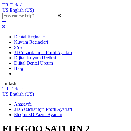
TR
Turkish
US
English (US)
Dental Reçineler
Kuyum Reçineleri
SSS
3D Yazıcılar için Profil Ayarları
Dijital Kuyum Üretimi
Dijital Dental Üretim
Blog
Turkish
TR
Turkish
US
English (US)
Anasayfa
3D Yazıcılar için Profil Ayarları
Elegoo 3D Yazıcı Ayarları
ELEGOO SATURN 2