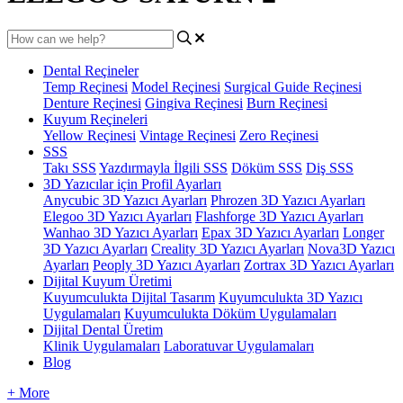
Dental Reçineler
Temp Reçinesi
Model Reçinesi
Surgical Guide Reçinesi
Denture Reçinesi
Gingiva Reçinesi
Burn Reçinesi
Kuyum Reçineleri
Yellow Reçinesi
Vintage Reçinesi
Zero Reçinesi
SSS
Takı SSS
Yazdırmayla İlgili SSS
Döküm SSS
Diş SSS
3D Yazıcılar için Profil Ayarları
Anycubic 3D Yazıcı Ayarları
Phrozen 3D Yazıcı Ayarları
Elegoo 3D Yazıcı Ayarları
Flashforge 3D Yazıcı Ayarları
Wanhao 3D Yazıcı Ayarları
Epax 3D Yazıcı Ayarları
Longer
3D Yazıcı Ayarları
Creality 3D Yazıcı Ayarları
Nova3D Yazıcı
Ayarları
Peoply 3D Yazıcı Ayarları
Zortrax 3D Yazıcı Ayarları
Dijital Kuyum Üretimi
Kuyumculukta Dijital Tasarım
Kuyumculukta 3D Yazıcı
Uygulamaları
Kuyumculukta Döküm Uygulamaları
Dijital Dental Üretim
Klinik Uygulamaları
Laboratuvar Uygulamaları
Blog
+ More