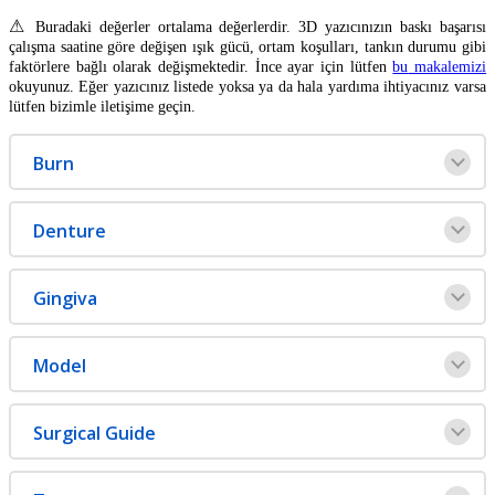
⚠
Buradaki
de
ğ
erler
ortalama
de
ğ
erlerdir
.
3D
yaz
ı
c
ı
n
ı
z
ı
n
bask
ı
ba
ş
ar
ı
s
ı
ç
al
ı
ş
ma
saatine
g
ö
re
de
ğ
i
ş
en
ı
ş
ı
k
g
ü
c
ü
,
ortam
ko
ş
ullar
ı
,
tank
ı
n
durumu
gibi
fakt
ö
rlere
ba
ğ
l
ı
olarak
de
ğ
i
ş
mektedir
.
İ
nce
ayar
i
ç
in
l
ü
tfen
bu
makalemizi
okuyunuz
.
E
ğ
er
yaz
ı
c
ı
n
ı
z
listede
yoksa
ya
da
hala
yard
ı
ma
ihtiyac
ı
n
ı
z
varsa
l
ü
tfen
bizimle
ileti
ş
ime
ge
ç
in
.
Burn
Denture
Gingiva
Model
Surgical
Guide