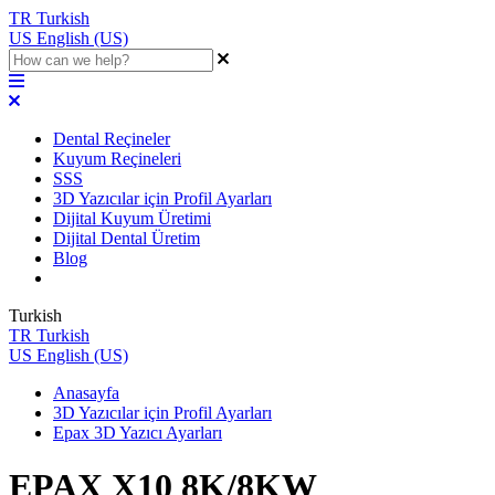
TR
Turkish
US
English (US)
Dental Reçineler
Kuyum Reçineleri
SSS
3D Yazıcılar için Profil Ayarları
Dijital Kuyum Üretimi
Dijital Dental Üretim
Blog
Turkish
TR
Turkish
US
English (US)
Anasayfa
3D Yazıcılar için Profil Ayarları
Epax 3D Yazıcı Ayarları
EPAX X10 8K/8KW