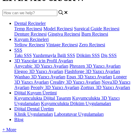
Dental Reçineler
Temp Reçinesi
Model Reçinesi
Surgical Guide Reçinesi
Denture Reçinesi
Gingiva Reçinesi
Burn Reçinesi
Kuyum Reçineleri
Yellow Reçinesi
Vintage Reçinesi
Zero Reçinesi
SSS
Takı SSS
Yazdırmayla İlgili SSS
Döküm SSS
Diş SSS
3D Yazıcılar için Profil Ayarları
Anycubic 3D Yazıcı Ayarları
Phrozen 3D Yazıcı Ayarları
Elegoo 3D Yazıcı Ayarları
Flashforge 3D Yazıcı Ayarları
Wanhao 3D Yazıcı Ayarları
Epax 3D Yazıcı Ayarları
Longer
3D Yazıcı Ayarları
Creality 3D Yazıcı Ayarları
Nova3D Yazıcı
Ayarları
Peoply 3D Yazıcı Ayarları
Zortrax 3D Yazıcı Ayarları
Dijital Kuyum Üretimi
Kuyumculukta Dijital Tasarım
Kuyumculukta 3D Yazıcı
Uygulamaları
Kuyumculukta Döküm Uygulamaları
Dijital Dental Üretim
Klinik Uygulamaları
Laboratuvar Uygulamaları
Blog
+ More