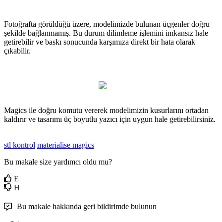
Foto
ğ
rafta
g
ö
r
ü
ld
ü
ğ
ü
ü
zere
,
modelimizde
bulunan
ü
ç
genler
do
ğ
ru
ş
ekilde
ba
ğ
lanmam
ı
ş
.
Bu
durum
dilimleme
i
ş
lemini
imkans
ı
z
hale
getirebilir
ve
bask
ı
sonucunda
kar
ş
ı
m
ı
za
direkt
bir
hata
olarak
ç
ı
kabilir
.
Magics
ile
do
ğ
ru
komutu
vererek
modelimizin
kusurlar
ı
n
ı
ortadan
kald
ı
r
ı
r
ve
tasar
ı
m
ı
ü
ç
boyutlu
yaz
ı
c
ı
i
ç
in
uygun
hale
getirebilirsiniz
.
stl kontrol
materialise magics
Bu makale size yardımcı oldu mu?
E
H
Bu makale hakkında geri bildirimde bulunun