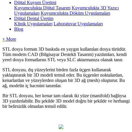
Dijital Kuyum Üretimi
Kuyumculukta Dijital Tasarım
Kuyumculukta 3D Yazıcı
Uygulamaları
Kuyumculukta Döküm Uygulamaları
Dijital Dental Üretim
Klinik Uygulamaları
Laboratuvar Uygulamaları
Blog
+ More
STL
dosya
format
ı
3D
bask
ı
da
en
yayg
ı
n
kullan
ı
lan
dosya
t
ü
r
ü
d
ü
r
.
T
ü
m
modern
CAD
(
Bilgisayar
Destekli
Tasar
ı
m
)
yaz
ı
l
ı
mlar
ı
,
kendi
yerel
dosya
formatlar
ı
n
ı
STL
veya
SLC
aktarman
ı
za
olanak
tan
ı
r
.
STL
dosyas
ı
,
d
ı
ş
y
ü
zeylerini
birden
fazla
ü
ç
gen
kullanarak
yakla
ş
t
ı
rarak
bir
3D
modeli
temsil
eder
.
Bu
ü
ç
genler
noktalardan
,
kenarlardan
ve
y
ü
zeylerden
olu
ş
an
bir
3D
a
ğ
(
mesh
)
olu
ş
turur
.
Bu
a
ğ
,
modelin
i
ç
hacmini
tan
ı
mlar
.
Bir
STL
dosyas
ı
,
her
kenar
tam
olarak
iki
y
ü
ze
(
manifold
)
ba
ğ
l
ı
ysa
3D
yazd
ı
r
ı
labilir
.
Bu
ş
ekilde
3D
model
do
ğ
ru
bir
ş
ekilde
ve
herhangi
bir
belirsizlik
olmadan
temsil
edilir
.