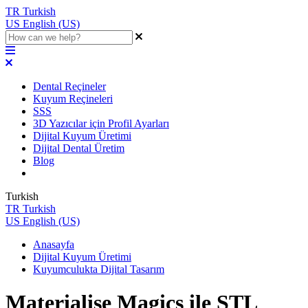
TR
Turkish
US
English (US)
Dental Reçineler
Kuyum Reçineleri
SSS
3D Yazıcılar için Profil Ayarları
Dijital Kuyum Üretimi
Dijital Dental Üretim
Blog
Turkish
TR
Turkish
US
English (US)
Anasayfa
Dijital Kuyum Üretimi
Kuyumculukta Dijital Tasarım
Materialise Magics ile STL