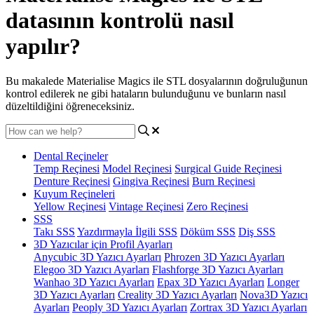
datasının kontrolü nasıl
yapılır?
Bu makalede Materialise Magics ile STL dosyalarının doğruluğunun
kontrol edilerek ne gibi hataların bulunduğunu ve bunların nasıl
düzeltildiğini öğreneceksiniz.
Dental Reçineler
Temp Reçinesi
Model Reçinesi
Surgical Guide Reçinesi
Denture Reçinesi
Gingiva Reçinesi
Burn Reçinesi
Kuyum Reçineleri
Yellow Reçinesi
Vintage Reçinesi
Zero Reçinesi
SSS
Takı SSS
Yazdırmayla İlgili SSS
Döküm SSS
Diş SSS
3D Yazıcılar için Profil Ayarları
Anycubic 3D Yazıcı Ayarları
Phrozen 3D Yazıcı Ayarları
Elegoo 3D Yazıcı Ayarları
Flashforge 3D Yazıcı Ayarları
Wanhao 3D Yazıcı Ayarları
Epax 3D Yazıcı Ayarları
Longer
3D Yazıcı Ayarları
Creality 3D Yazıcı Ayarları
Nova3D Yazıcı
Ayarları
Peoply 3D Yazıcı Ayarları
Zortrax 3D Yazıcı Ayarları