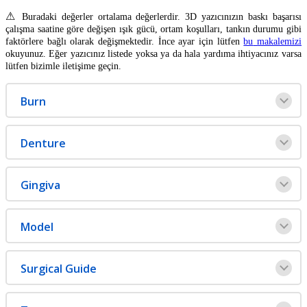
⚠
Buradaki
de
ğ
erler
ortalama
de
ğ
erlerdir
.
3D
yaz
ı
c
ı
n
ı
z
ı
n
bask
ı
ba
ş
ar
ı
s
ı
ç
al
ı
ş
ma
saatine
g
ö
re
de
ğ
i
ş
en
ı
ş
ı
k
g
ü
c
ü
,
ortam
ko
ş
ullar
ı
,
tank
ı
n
durumu
gibi
fakt
ö
rlere
ba
ğ
l
ı
olarak
de
ğ
i
ş
mektedir
.
İ
nce
ayar
i
ç
in
l
ü
tfen
bu
makalemizi
okuyunuz
.
E
ğ
er
yaz
ı
c
ı
n
ı
z
listede
yoksa
ya
da
hala
yard
ı
ma
ihtiyac
ı
n
ı
z
varsa
l
ü
tfen
bizimle
ileti
ş
ime
ge
ç
in
.
Burn
Denture
Gingiva
Model
Surgical
Guide