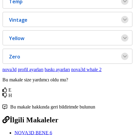
Temp
Vintage
Yellow
Zero
nova3d
profil ayarları
baskı ayarları
nova3d whale 2
Bu makale size yardımcı oldu mu?
E
H
Bu makale hakkında geri bildirimde bulunun
İlgili Makaleler
NOVA3D BENE 6