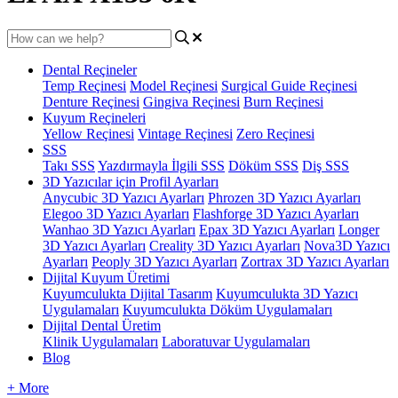
Dental Reçineler
Temp Reçinesi
Model Reçinesi
Surgical Guide Reçinesi
Denture Reçinesi
Gingiva Reçinesi
Burn Reçinesi
Kuyum Reçineleri
Yellow Reçinesi
Vintage Reçinesi
Zero Reçinesi
SSS
Takı SSS
Yazdırmayla İlgili SSS
Döküm SSS
Diş SSS
3D Yazıcılar için Profil Ayarları
Anycubic 3D Yazıcı Ayarları
Phrozen 3D Yazıcı Ayarları
Elegoo 3D Yazıcı Ayarları
Flashforge 3D Yazıcı Ayarları
Wanhao 3D Yazıcı Ayarları
Epax 3D Yazıcı Ayarları
Longer
3D Yazıcı Ayarları
Creality 3D Yazıcı Ayarları
Nova3D Yazıcı
Ayarları
Peoply 3D Yazıcı Ayarları
Zortrax 3D Yazıcı Ayarları
Dijital Kuyum Üretimi
Kuyumculukta Dijital Tasarım
Kuyumculukta 3D Yazıcı
Uygulamaları
Kuyumculukta Döküm Uygulamaları
Dijital Dental Üretim
Klinik Uygulamaları
Laboratuvar Uygulamaları
Blog
+ More