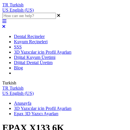
TR
Turkish
US
English (US)
Dental Reçineler
Kuyum Reçineleri
SSS
3D Yazıcılar için Profil Ayarları
Dijital Kuyum Üretimi
Dijital Dental Üretim
Blog
Turkish
TR
Turkish
US
English (US)
Anasayfa
3D Yazıcılar için Profil Ayarları
Epax 3D Yazıcı Ayarları
EPAX X133 6K