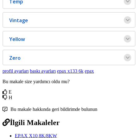
Temp
Vintage
Yellow
Zero
profil ayarları
baskı ayarları
epax x133 6k
epax
Bu makale size yardımcı oldu mu?
E
H
Bu makale hakkında geri bildirimde bulunun
İlgili Makaleler
EPAX X10 8K/8KW