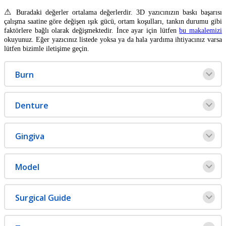
⚠
Buradaki
de
ğ
erler
ortalama
de
ğ
erlerdir
.
3D
yaz
ı
c
ı
n
ı
z
ı
n
bask
ı
ba
ş
ar
ı
s
ı
ç
al
ı
ş
ma
saatine
g
ö
re
de
ğ
i
ş
en
ı
ş
ı
k
g
ü
c
ü
,
ortam
ko
ş
ullar
ı
,
tank
ı
n
durumu
gibi
fakt
ö
rlere
ba
ğ
l
ı
olarak
de
ğ
i
ş
mektedir
.
İ
nce
ayar
i
ç
in
l
ü
tfen
bu
makalemizi
okuyunuz
.
E
ğ
er
yaz
ı
c
ı
n
ı
z
listede
yoksa
ya
da
hala
yard
ı
ma
ihtiyac
ı
n
ı
z
varsa
l
ü
tfen
bizimle
ileti
ş
ime
ge
ç
in
.
Burn
Denture
Gingiva
Model
Surgical
Guide